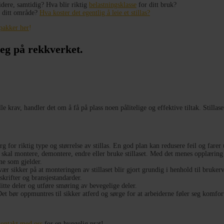
dere, samtidig? Hva blir riktig
belastningsklasse
for ditt bruk?
i ditt område?
Hva koster det egentlig å leie et stillas
?
spakker her
!
lle krav, handler det om å få på plass noen pålitelige og effektive tiltak. Stillase
g for riktig type og størrelse av stillas. En god plan kan redusere feil og fare
skal montere, demontere, endre eller bruke stillaset. Med det menes opplæring av
ne som gjelder.
ær sikker på at monteringen av stillaset blir gjort grundig i henhold til bruker
skrifter og bransjestandarder.
litte deler og utføre smøring av bevegelige deler.
 Det bør oppmuntres til sikker atferd og sørge for at arbeiderne føler seg komfo
kontakt med oss
for en hyggelig prat!