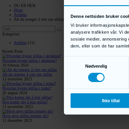
DU ER HER:
Hjem
Artikler
Denne nettsiden bruker coo
Alt du trenger å vite om stillas
Vi bruker informasjonskapsler
analysere trafikken vår. Vi 
Kategorier
sosiale medier, annonsering 
Artikler
(12)
dem, eller som de har samlet
Recent Posts
Samtykkevalg
Hvordan bygge stillas i skråning?
19 februar 2024
Nødvendig
Alt du trenger å vite om stillas
12 desember 2023
Hvordan bygge stillas i trapp?
26 august 2024
Ikke tillat
Hva koster det å leie stillas?
13 november 2023
Hvor mye stillas trenger du?
12 desember 2023