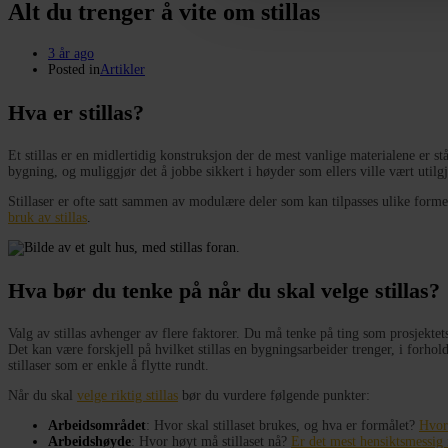
Alt du trenger å vite om stillas
3 år ago
Posted in
Artikler
Hva er stillas?
Et stillas er en midlertidig konstruksjon der de mest vanlige materialene er st
bygning, og muliggjør det å jobbe sikkert i høyder som ellers ville vært utilgjen
Stillaser er ofte satt sammen av modulære deler som kan tilpasses ulike former o
bruk av stillas
.
Hva bør du tenke på når du skal velge stillas?
Valg av stillas avhenger av flere faktorer. Du må tenke på ting som prosjektet
Det kan være forskjell på hvilket stillas en bygningsarbeider trenger, i forhold
stillaser som er enkle å flytte rundt.
Når du skal
velge riktig stillas
bør du vurdere følgende punkter:
Arbeidsområdet
: Hvor skal stillaset brukes, og hva er formålet?
Hvor 
Arbeidshøyde
: Hvor høyt må stillaset nå?
Er det mest hensiktsmessig 