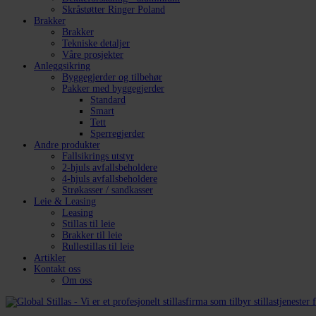
Skråstøtter Ringer Poland
Brakker
Brakker
Tekniske detaljer
Våre prosjekter
Anleggsikring
Byggegjerder og tilbehør
Pakker med byggegjerder
Standard
Smart
Tett
Sperregjerder
Andre produkter
Fallsikrings utstyr
2-hjuls avfallsbeholdere
4-hjuls avfallsbeholdere
Strøkasser / sandkasser
Leie & Leasing
Leasing
Stillas til leie
Brakker til leie
Rullestillas til leie
Artikler
Kontakt oss
Om oss