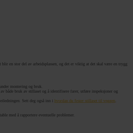
t blir en stor del av arbeidsplassen, og det er viktig at det skal være en trygg
r under montering og bruk.
 både bruk av stillaset og å identifisere farer, utføre inspeksjoner og
veiledningen. Sett deg også inn i
hvordan du fester stillaset til veggen
.
rtable med å rapportere eventuelle problemer.