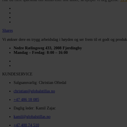
Shares
Vi ønkser dere en trygg arbeidsdag i høyden og ser frem til et godt og produk
Nedre Rælingsveg 433, 2008 Fjerdingby
Mandag – Fredag: 8:00 – 16:00
KUNDESERVICE
Salgsansvarlig: Christian Oftedal
christian@globalstillas.no
+47 486 18 085
Daglig leder: Kamil Zajac
kamil@globalstillas.no
+47 400 74 510