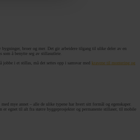
 bygninger, broer og mer. Det gir arbeidere tilgang til ulike deler av en
s som å benytte seg av stillasutleie.
å jobbe i et stillas, må det settes opp i samsvar med
kravene til montering og
m med mye annet – alle de ulike typene har hvert sitt formål og egenskaper.
 er egnet til alt fra større byggeprosjekter og permanente stillaser, til mobile