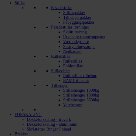
Stillas
Fasadestillas
Stillaspakker
Tilhengerpakker
Påbyggingspakker
Fasadestillas løsninger
Skrått terreng
Utvendig trappeoppgang
Værbeskyttelse
Snøryddingsrampe
Nedkastrør
Rullestillas
Rullestillas
Foldestillas
Stillasdeler
Rullestillas tilbehør
RAM1 tilbehør
Tilhenger
Stillashenger 1300kg
Stillashenger 1800kg
Stillashenger 3500kg
Varehenger
FORSKALING
Dekkeforskaling - treverk
Dekkeforskaling - aluminium
Skråstøtter Ringer Poland
Brakker