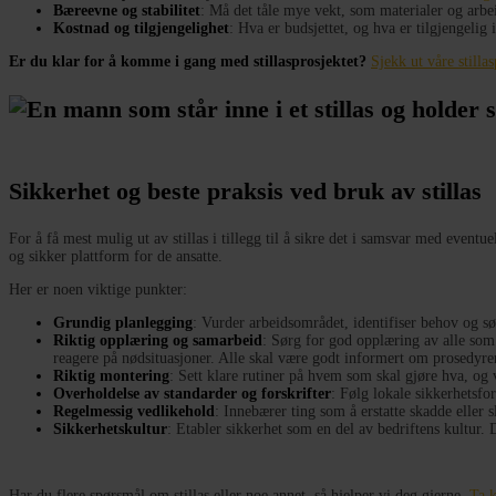
Bæreevne og stabilitet
: Må det tåle mye vekt, som materialer og arbei
Kostnad og tilgjengelighet
: Hva er budsjettet, og hva er tilgjengelig 
Er du klar for å komme i gang med stillasprosjektet?
Sjekk ut våre stilla
Sikkerhet og beste praksis ved bruk av stillas
For å få mest mulig ut av stillas i tillegg til å sikre det i samsvar med eventue
og sikker plattform for de ansatte.
Her er noen viktige punkter:
Grundig planlegging
: Vurder arbeidsområdet, identifiser behov og sør
Riktig opplæring og samarbeid
: Sørg for god opplæring av alle som 
reagere på nødsituasjoner. Alle skal være godt informert om prosedyre
Riktig montering
: Sett klare rutiner på hvem som skal gjøre hva, og v
Overholdelse av standarder og forskrifter
: Følg lokale sikkerhetsfor
Regelmessig vedlikehold
: Innebærer ting som å erstatte skadde eller s
Sikkerhetskultur
: Etabler sikkerhet som en del av bedriftens kultur.
Har du flere spørsmål om stillas eller noe annet, så hjelper vi deg gjerne.
Ta 