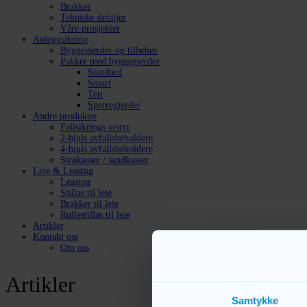
Brakker
Tekniske detaljer
Våre prosjekter
Anleggsikring
Byggegjerder og tilbehør
Pakker med byggegjerder
Standard
Smart
Tett
Sperregjerder
Andre produkter
Fallsikrings utstyr
2-hjuls avfallsbeholdere
4-hjuls avfallsbeholdere
Strøkasser / sandkasser
Leie & Leasing
Leasing
Stillas til leie
Brakker til leie
Rullestillas til leie
Artikler
Kontakt oss
Om oss
Artikler
Samtykke