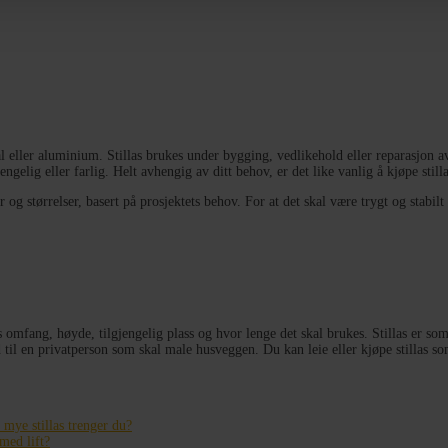
ål eller aluminium. Stillas brukes under bygging, vedlikehold eller reparasjon av
gelig eller farlig. Helt avhengig av ditt behov, er det like vanlig å kjøpe stilla
g størrelser, basert på prosjektets behov. For at det skal være trygt og stabilt 
s omfang, høyde, tilgjengelig plass og hvor lenge det skal brukes. Stillas er so
 til en privatperson som skal male husveggen. Du kan leie eller kjøpe stillas som
mye stillas trenger du?
med lift?