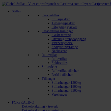
Stillas
Fasadestillas
Stillaspakker
Tilhengerpakker
Påbyggingspakker
Fasadestillas løsninger
Skrått terreng
Utvendig trappeoppgang
Værbeskyttelse
Snøryddingsrampe
Nedkastrør
Rullestillas
Rullestillas
Foldestillas
Stillasdeler
Rullestillas tilbehør
RAM1 tilbehør
Tilhenger
Stillashenger 1300kg
Stillashenger 1800kg
Stillashenger 3500kg
Varehenger
FORSKALING
Dekkeforskaling - treverk
Dekkeforskaling - aluminium