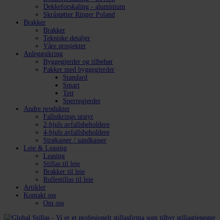
Dekkeforskaling - aluminium
Skråstøtter Ringer Poland
Brakker
Brakker
Tekniske detaljer
Våre prosjekter
Anleggsikring
Byggegjerder og tilbehør
Pakker med byggegjerder
Standard
Smart
Tett
Sperregjerder
Andre produkter
Fallsikrings utstyr
2-hjuls avfallsbeholdere
4-hjuls avfallsbeholdere
Strøkasser / sandkasser
Leie & Leasing
Leasing
Stillas til leie
Brakker til leie
Rullestillas til leie
Artikler
Kontakt oss
Om oss