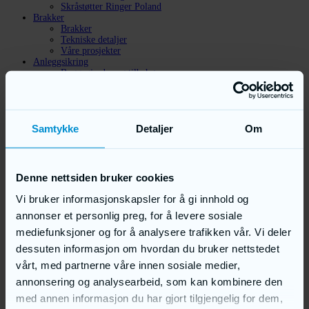
Skråstøtter Ringer Poland
Brakker
Brakker
Tekniske detaljer
Våre prosjekter
Anleggsikring
Byggegjerder og tilbehør
Pakker med byggegjerder
Standard
Smart
Tett
Samtykke
Detaljer
Om
Sperregjerder
Andre produkter
Fallsikrings utstyr
2-hjuls avfallsbeholdere
4-hjuls avfallsbeholdere
Denne nettsiden bruker cookies
Strøkasser / sandkasser
Leie & Leasing
Vi bruker informasjonskapsler for å gi innhold og
Leasing
annonser et personlig preg, for å levere sosiale
Stillas til leie
Brakker til leie
mediefunksjoner og for å analysere trafikken vår. Vi deler
Rullestillas til leie
dessuten informasjon om hvordan du bruker nettstedet
Artikler
Kontakt oss
vårt, med partnerne våre innen sosiale medier,
Om oss
annonsering og analysearbeid, som kan kombinere den
med annen informasjon du har gjort tilgjengelig for dem,
Artikler