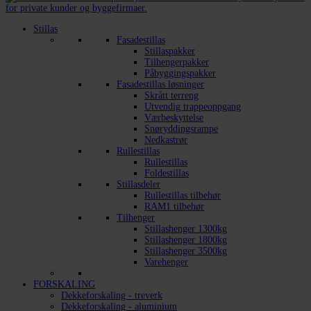
Stillas
Fasadestillas
Stillaspakker
Tilhengerpakker
Påbyggingspakker
Fasadestillas løsninger
Skrått terreng
Utvendig trappeoppgang
Værbeskyttelse
Snøryddingsrampe
Nedkastrør
Rullestillas
Rullestillas
Foldestillas
Stillasdeler
Rullestillas tilbehør
RAM1 tilbehør
Tilhenger
Stillashenger 1300kg
Stillashenger 1800kg
Stillashenger 3500kg
Varehenger
FORSKALING
Dekkeforskaling - treverk
Dekkeforskaling - aluminium