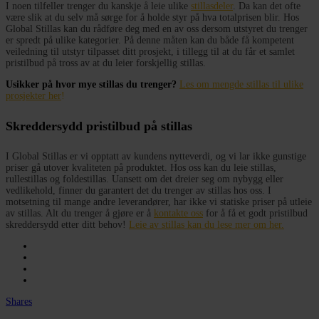
I noen tilfeller trenger du kanskje å leie ulike
stillasdeler
. Da kan det ofte
være slik at du selv må sørge for å holde styr på hva totalprisen blir. Hos
Global Stillas kan du rådføre deg med en av oss dersom utstyret du trenger
er spredt på ulike kategorier. På denne måten kan du både få kompetent
veiledning til utstyr tilpasset ditt prosjekt, i tillegg til at du får et samlet
pristilbud på tross av at du leier forskjellig stillas.
Usikker på hvor mye stillas du trenger?
Les om mengde stillas til ulike
prosjekter her
!
Skreddersydd pristilbud på stillas
I Global Stillas er vi opptatt av kundens nytteverdi, og vi lar ikke gunstige
priser gå utover kvaliteten på produktet. Hos oss kan du leie stillas,
rullestillas og foldestillas. Uansett om det dreier seg om nybygg eller
vedlikehold, finner du garantert det du trenger av stillas hos oss. I
motsetning til mange andre leverandører, har ikke vi statiske priser på utleie
av stillas. Alt du trenger å gjøre er å
kontakte oss
for å få et godt pristilbud
skreddersydd etter ditt behov!
Leie av stillas kan du lese mer om her.
Shares