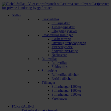
Stillas
Fasadestillas
Stillaspakker
Tilhengerpakker
Påbyggingspakker
Fasadestillas løsninger
Skrått terreng
Utvendig trappeoppgang
Værbeskyttelse
Snøryddingsrampe
Nedkastrør
Rullestillas
Rullestillas
Foldestillas
Stillasdeler
Rullestillas tilbehør
RAM1 tilbehør
Tilhenger
Stillashenger 1300kg
Stillashenger 1800kg
Stillashenger 3500kg
Varehenger
FORSKALING
Dekkeforskaling - treverk