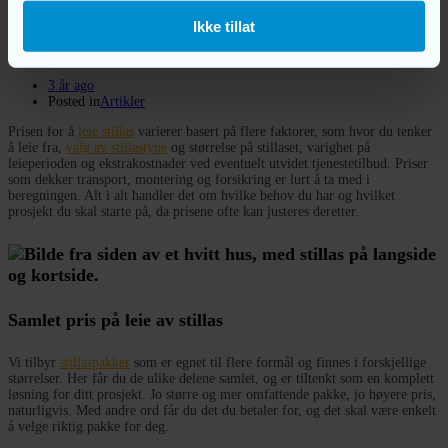
3 november 2023
Ikke tillat
Hva koster det å leie stillas?
3 år ago
Posted in
Artikler
Prisen for å
leie stillas
varierer basert på flere faktorer, som hvor du tenker
å leie fra,
valg av stillastype
og størrelse på stillaset, varighet på
leieperioden og ekstrakostnader ved eventuelt utvidet tjenestetilbud. Priser
som dekker transport, montering og forsikring er lurt å ta med i
beregningen. Alt i alt handler det om hvilke behov du har og hvilket
prosjekt du skal starte på, da prisene ofte kan justeres deretter.
Samlet pris på leie av stillas
Vi tilbyr
stillaspakker
som er egnet til flere formål og finnes i forskjellige
størrelser. Her får du de ulike delene samlet, og er tiltenkt som en komplett
løsning for ditt prosjekt. Jo større og mer omfattende pakke, jo høyere pris,
naturligvis. Med andre ord får du det du betaler for, og det skal være enkelt
å velge riktig pakke for deg.