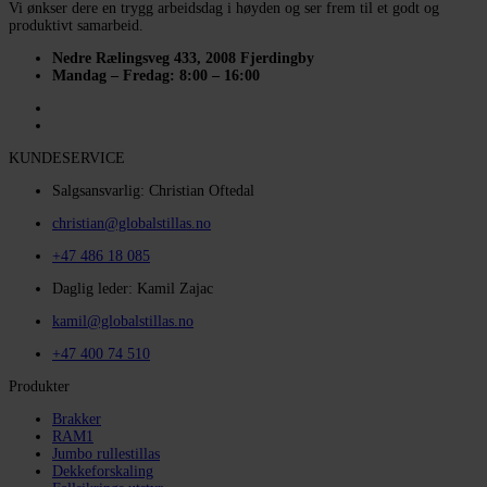
Vi ønkser dere en trygg arbeidsdag i høyden og ser frem til et godt og
produktivt samarbeid.
Nedre Rælingsveg 433, 2008 Fjerdingby
Mandag – Fredag: 8:00 – 16:00
KUNDESERVICE
Salgsansvarlig: Christian Oftedal
christian@globalstillas.no
+47 486 18 085
Daglig leder: Kamil Zajac
kamil@globalstillas.no
+47 400 74 510
Produkter
Brakker
RAM1
Jumbo rullestillas
Dekkeforskaling