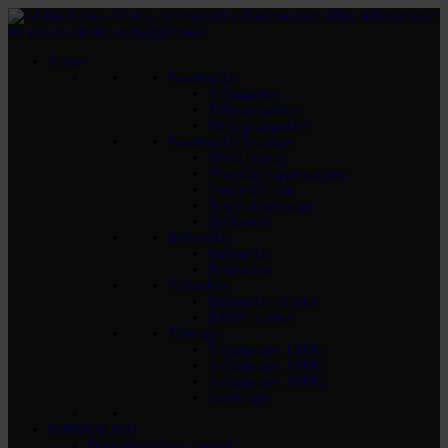
Stillas
Fasadestillas
Stillaspakker
Tilhengerpakker
Påbyggingspakker
Fasadestillas løsninger
Skrått terreng
Utvendig trappeoppgang
Værbeskyttelse
Snøryddingsrampe
Nedkastrør
Rullestillas
Rullestillas
Foldestillas
Stillasdeler
Rullestillas tilbehør
RAM1 tilbehør
Tilhenger
Stillashenger 1300kg
Stillashenger 1800kg
Stillashenger 3500kg
Varehenger
FORSKALING
Dekkeforskaling - treverk