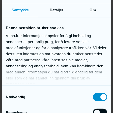
Skråstøtter Ringer Poland
Brakker
Samtykke
Detaljer
Om
Brakker
Tekniske detaljer
Våre prosjekter
Anleggsikring
Byggegjerder og tilbehør
Denne nettsiden bruker cookies
Pakker med byggegjerder
Standard
Vi bruker informasjonskapsler for å gi innhold og
Smart
annonser et personlig preg, for å levere sosiale
Tett
Sperregjerder
mediefunksjoner og for å analysere trafikken vår. Vi deler
Andre produkter
dessuten informasjon om hvordan du bruker nettstedet
Fallsikrings utstyr
2-hjuls avfallsbeholdere
vårt, med partnerne våre innen sosiale medier,
4-hjuls avfallsbeholdere
annonsering og analysearbeid, som kan kombinere den
Strøkasser / sandkasser
Leie & Leasing
med annen informasjon du har gjort tilgjengelig for dem,
Leasing
eller som de har samlet inn gjennom din bruk av
Stillas til leie
Brakker til leie
tjenestene deres.
Rullestillas til leie
Artikler
Samtykkevalg
Kontakt oss
Nødvendig
Om oss
Tilhenger
Egenskaper