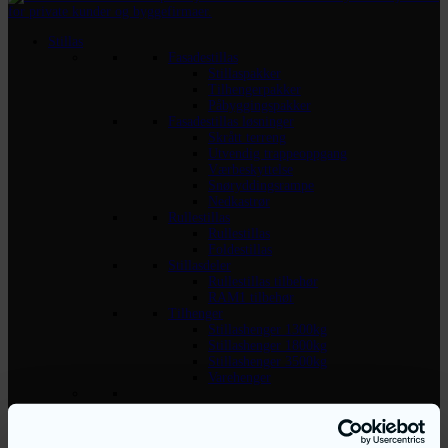
Stillas
Fasadestillas
Stillaspakker
Tilhengerpakker
Påbyggingspakker
Fasadestillas løsninger
Skrått terreng
Utvendig trappeoppgang
Værbeskyttelse
Snøryddingsrampe
Nedkastrør
Rullestillas
Rullestillas
Foldestillas
Stillasdeler
Rullestillas tilbehør
RAM1 tilbehør
Tilhenger
Stillashenger 1300kg
Stillashenger 1800kg
Stillashenger 3500kg
Varehenger
FORSKALING
Dekkeforskaling - treverk
Dekkeforskaling - aluminium