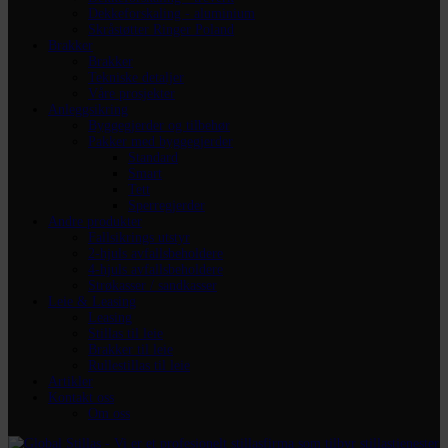
Dekkeforskaling - aluminium
Skråstøtter Ringer Poland
Brakker
Brakker
Tekniske detaljer
Våre prosjekter
Anleggsikring
Byggegjerder og tilbehør
Pakker med byggegjerder
Standard
Smart
Tett
Sperregjerder
Andre produkter
Fallsikrings utstyr
2-hjuls avfallsbeholdere
4-hjuls avfallsbeholdere
Strøkasser / sandkasser
Leie & Leasing
Leasing
Stillas til leie
Brakker til leie
Rullestillas til leie
Artikler
Kontakt oss
Om oss