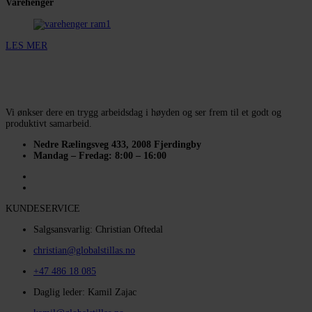
Varehenger
LES MER
Vi ønkser dere en trygg arbeidsdag i høyden og ser frem til et godt og
produktivt samarbeid.
Nedre Rælingsveg 433, 2008 Fjerdingby
Mandag – Fredag: 8:00 – 16:00
KUNDESERVICE
Salgsansvarlig: Christian Oftedal
christian@globalstillas.no
+47 486 18 085
Daglig leder: Kamil Zajac