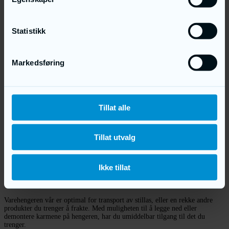
DU ER HER:
Statistikk
Hjem
Stillas
Tilhenger
Markedsføring
Tilhenger til salgs
Riktig oppbevaring av stillas kan alltid være en utfordring, men
korrekt lagring kan samtidig være med på å forlenge levetiden på ditt
stillas. Med våre tilhengere egnet spesielt for stillas, kan du enkelt
Tillat alle
tildele en fast plass til hver stillasdel. Vi tilbyr fire forskjellige tilhenger
alternativer, som gir deg en effektiv og enkel måte å transportere
stillaset!
Tillat utvalg
Stillashengere er skapt for transport og oppbevaring av stillas. Oppsettet av
disse tilhengere er intuitivt, slik at du får raskt tilgang til alle de nødvendige
delene. Stillaset sikres med bånd til armene slik at alt forblir på plassen
Ikke tillat
under hele transporten. For ytterligere oppbevaring finnes det en kasse i
fronten av tilhengere til alle deler til stillaset. På den måten har du alltid alt
innenfor en passe rekkevidde.
Varehengeren vår er optimal for transport av stillas, eller en rekke andre
produkter du trenger å frakte. Med muligheten til å legge ned eller
demontere karmene på hengeren, har du umiddelbar tilgang til det du
trenger.