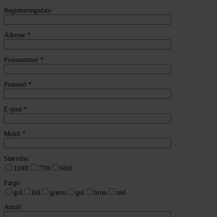
Registreringsdato
Adresse
*
Postnummer
*
Poststed
*
E-post
*
Mobil
*
Størrelse:
1100l
770l
660l
Farge:
grå
blå
grønn
gul
brun
rød
Antall: