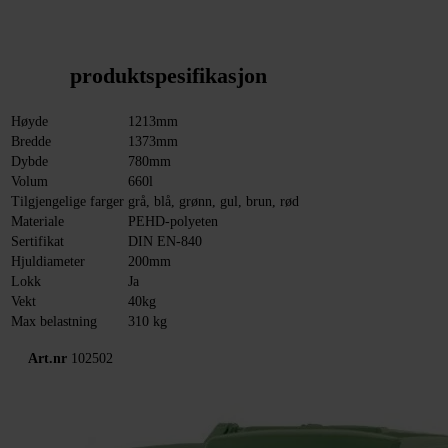
produktspesifikasjon
Høyde
1213mm
Bredde
1373mm
Dybde
780mm
Volum
660l
Tilgjengelige farger
grå, blå, grønn, gul, brun, rød
Materiale
PEHD-polyeten
Sertifikat
DIN EN-840
Hjuldiameter
200mm
Lokk
Ja
Vekt
40kg
Max belastning
310 kg
Art.nr
102502