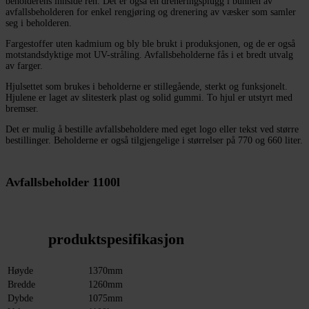
beholderens innside ren. Det er også en dreneringsplugg i bunnen av
avfallsbeholderen for enkel rengjøring og drenering av væsker som samler
seg i beholderen.
Fargestoffer uten kadmium og bly ble brukt i produksjonen, og de er også
motstandsdyktige mot UV-stråling. Avfallsbeholderne fås i et bredt utvalg
av farger.
Hjulsettet som brukes i beholderne er stillegående, sterkt og funksjonelt.
Hjulene er laget av slitesterk plast og solid gummi. To hjul er utstyrt med
bremser.
Det er mulig å bestille avfallsbeholdere med eget logo eller tekst ved større
bestillinger. Beholderne er også tilgjengelige i størrelser på 770 og 660 liter.
Avfallsbeholder 1100l
produktspesifikasjon
Høyde
1370mm
Bredde
1260mm
Dybde
1075mm