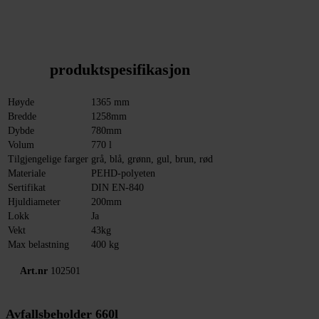
produktspesifikasjon
Høyde
1365 mm
Bredde
1258mm
Dybde
780mm
Volum
770 l
Tilgjengelige farger
grå, blå, grønn, gul, brun, rød
Materiale
PEHD-polyeten
Sertifikat
DIN EN-840
Hjuldiameter
200mm
Lokk
Ja
Vekt
43kg
Max belastning
400 kg
Art.nr
102501
Avfallsbeholder 660l