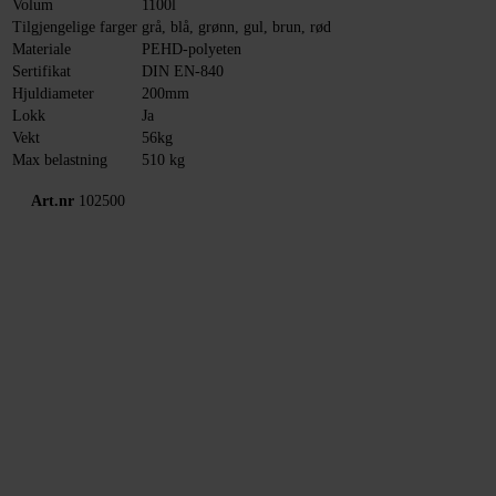
Volum
1100l
Tilgjengelige farger
grå, blå, grønn, gul, brun, rød
Materiale
PEHD-polyeten
Sertifikat
DIN EN-840
Hjuldiameter
200mm
Lokk
Ja
Vekt
56kg
Max belastning
510 kg
Art.nr
102500