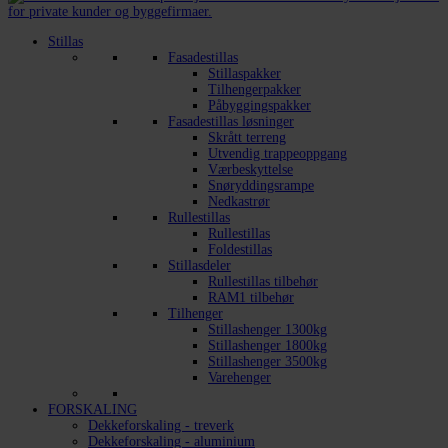
Stillas
Fasadestillas
Stillaspakker
Tilhengerpakker
Påbyggingspakker
Fasadestillas løsninger
Skrått terreng
Utvendig trappeoppgang
Værbeskyttelse
Snøryddingsrampe
Nedkastrør
Rullestillas
Rullestillas
Foldestillas
Stillasdeler
Rullestillas tilbehør
RAM1 tilbehør
Tilhenger
Stillashenger 1300kg
Stillashenger 1800kg
Stillashenger 3500kg
Varehenger
FORSKALING
Dekkeforskaling - treverk
Dekkeforskaling - aluminium