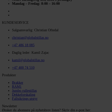
Mandag – Fredag: 8:00 – 16:00
KUNDESERVICE
Salgsansvarlig: Christian Oftedal
christian@globalstillas.no
+47 486 18 085
Daglig leder: Kamil Zajac
kamil@globalstillas.no
+47 400 74 510
Produkter
Brakker
RAM1
Jumbo rullestillas
Dekkeforskaling
Fallsikrings utstyr
Newsletter
Ønsker du abonnere på nyhetsbrev listen? Skriv din e-post her: