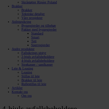
Skråstøtter Ringer Poland
Brakker
Brakker
Tekniske detaljer
Våre prosjekter
Anleggsikring
Byggegjerder og tilbehør
Pakker med byggegjerder
Standard
Smart
Tett
Sperregjerder
Andre produkter
Fallsikrings utstyr
2-hjuls avfallsbeholdere
4-hjuls avfallsbeholdere
Strøkasser / sandkasser
Leie & Leasing
Leasing
Stillas til leie
Brakker til leie
Rullestillas til leie
Artikler
Kontakt oss
Om oss
4-hjuls avfallsbeholdere