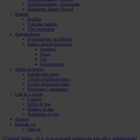
Dekkeforskaling - aluminium
Skråstøtter Ringer Poland
Brakker
Brakker
Tekniske detaljer
Våre prosjekter
Anleggsikring
Byggegjerder og tilbehør
Pakker med byggegjerder
Standard
Smart
Tett
Sperregjerder
Andre produkter
Fallsikrings utstyr
2-hjuls avfallsbeholdere
4-hjuls avfallsbeholdere
Strøkasser / sandkasser
Leie & Leasing
Leasing
Stillas til leie
Brakker til leie
Rullestillas til leie
Artikler
Kontakt oss
Om oss