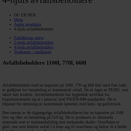
DU ER HER:
Hjem
Andre produkter
4-hjuls avfallsbeholdere
Fallsikrings utstyr
2-hjuls avfallsbeholdere
4-hjuls avfallsbeholdere
Strøkasser / sandkasser
Avfallsbeholdere 1100l, 770l, 660l
Avfallsbeholdere med en kapasitet på 1100, 770 og 660 liter med flatt lokk
er godkjent for innsamling av kommunalt avfall. De er laget av PEHD, som
sikrer høy kvalitet. Avfallsbeholderne har hygienisk sertifikat fra
hygieneinstituttet og er i samsvar med PN/EN-840-standarden. De er
tilpasset for tømming av kommunale kjøretøy med kam- og gaffeltruck.
Den største av de tilgjengelige avfallsbeholderne har en kapasitet på 1100
liter og tåler en belastning på 510 kg. De er produsert av slitesterkt
materiale som er motstandsdyktig mot mekaniske skader. Overflaten er
glatt, noe som hindrer avfall i å feste seg til overflaten og bidrar til å holde