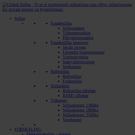
Stillas
Fasadestillas
Stillaspakker
Tilhengerpakker
Påbyggingspakker
Fasadestillas løsninger
Skrått terreng
Utvendig trappeoppgang
Værbeskyttelse
Snøryddingsrampe
Nedkastrør
Rullestillas
Rullestillas
Foldestillas
Stillasdeler
Rullestillas tilbehør
RAM1 tilbehør
Tilhenger
Stillashenger 1300kg
Stillashenger 1800kg
Stillashenger 3500kg
Varehenger
FORSKALING
Dekkeforskaling - treverk