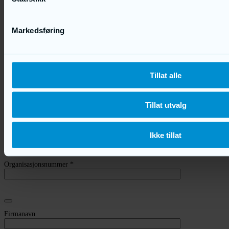
Kontakt oss
Markedsføring
Bedrift
Privat
Tillat alle
Kontaktperson
*
Tillat utvalg
Mobil
*
Ikke tillat
E-post
Organisasjonsnummer
*
Firmanavn