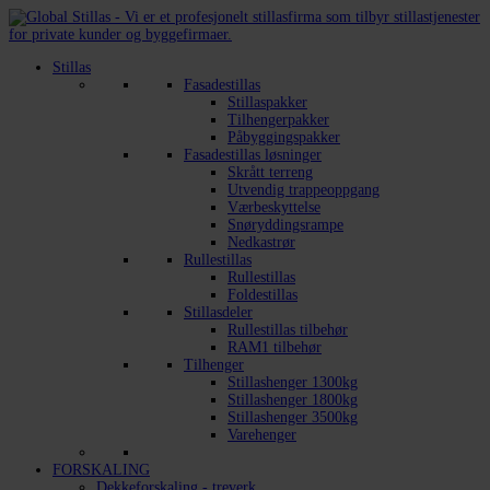
Stillas
Fasadestillas
Stillaspakker
Tilhengerpakker
Påbyggingspakker
Fasadestillas løsninger
Skrått terreng
Utvendig trappeoppgang
Værbeskyttelse
Snøryddingsrampe
Nedkastrør
Rullestillas
Rullestillas
Foldestillas
Stillasdeler
Rullestillas tilbehør
RAM1 tilbehør
Tilhenger
Stillashenger 1300kg
Stillashenger 1800kg
Stillashenger 3500kg
Varehenger
FORSKALING
Dekkeforskaling - treverk