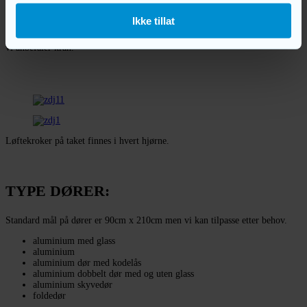
LOSSING:
Ikke tillat
Brakke kan løftes både med kranbil eller med truck med langegafler. Men
vi anbefaler kran.
Løftekroker på taket finnes i hvert hjørne.
TYPE DØRER:
Standard mål på dører er 90cm x 210cm men vi kan tilpasse etter behov.
aluminium med glass
aluminium
aluminium dør med kodelås
aluminium dobbelt dør med og uten glass
aluminium skyvedør
foldedør