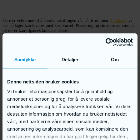
Dere er velkomne til å besøke utstillingen vår på Strømmen.
Brakkene
vi
har på lager kan leveres med kort varsel. Plassering og størrelse av vinduer
og dører kan tilpasses kundens behov.
Under finnes valgfrie farger for utvendige paneler.
RAL-fargeutvalg
Samtykke
Detaljer
Om
Denne nettsiden bruker cookies
Vi bruker informasjonskapsler for å gi innhold og
annonser et personlig preg, for å levere sosiale
UTVENDIG FASADE:
mediefunksjoner og for å analysere trafikken vår. Vi deler
dessuten informasjon om hvordan du bruker nettstedet
Stålplater
Utvendig kledning med stålplater.
vårt, med partnerne våre innen sosiale medier,
annonsering og analysearbeid, som kan kombinere den
med annen informasjon du har gjort tilgjengelig for dem,
NR 16