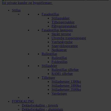
Stillas
Fasadestillas
Stillaspakker
Tilhengerpakker
Påbyggingspakker
Fasadestillas løsninger
Skrått terreng
Utvendig trappeoppgang
Værbeskyttelse
Snøryddingsrampe
Nedkastrør
Rullestillas
Rullestillas
Foldestillas
Stillasdeler
Rullestillas tilbehør
RAM1 tilbehør
Tilhenger
Stillashenger 1300kg
Stillashenger 1800kg
Stillashenger 3500kg
Varehenger
FORSKALING
Dekkeforskaling - treverk
Dekkeforskaling - aluminium