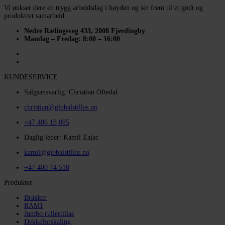
Vi ønkser dere en trygg arbeidsdag i høyden og ser frem til et godt og
produktivt samarbeid.
Nedre Rælingsveg 433, 2008 Fjerdingby
Mandag – Fredag: 8:00 – 16:00
KUNDESERVICE
Salgsansvarlig: Christian Oftedal
christian@globalstillas.no
+47 486 18 085
Daglig leder: Kamil Zajac
kamil@globalstillas.no
+47 400 74 510
Produkter
Brakker
RAM1
Jumbo rullestillas
Dekkeforskaling