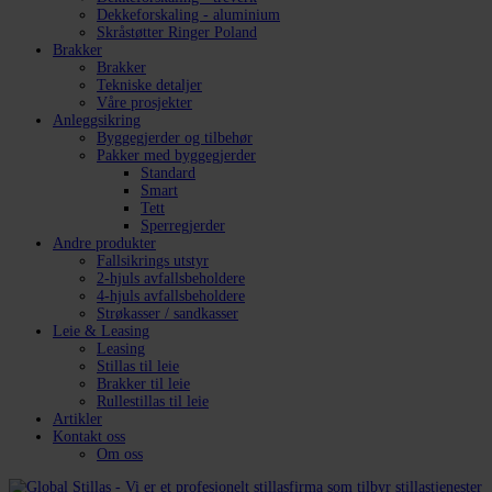
Dekkeforskaling - aluminium
Skråstøtter Ringer Poland
Brakker
Brakker
Tekniske detaljer
Våre prosjekter
Anleggsikring
Byggegjerder og tilbehør
Pakker med byggegjerder
Standard
Smart
Tett
Sperregjerder
Andre produkter
Fallsikrings utstyr
2-hjuls avfallsbeholdere
4-hjuls avfallsbeholdere
Strøkasser / sandkasser
Leie & Leasing
Leasing
Stillas til leie
Brakker til leie
Rullestillas til leie
Artikler
Kontakt oss
Om oss