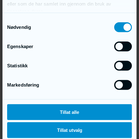
eller som de har samlet inn gjennom din bruk av
tjenestene deres.
NR 1
Samtykkevalg
Nødvendig
NR 8
Treverk:
Egenskaper
Utvendig kledning med tre.
Statistikk
NR 65
Markedsføring
NR 18
GULVBELEGG:
Tillat alle
Tillat utvalg