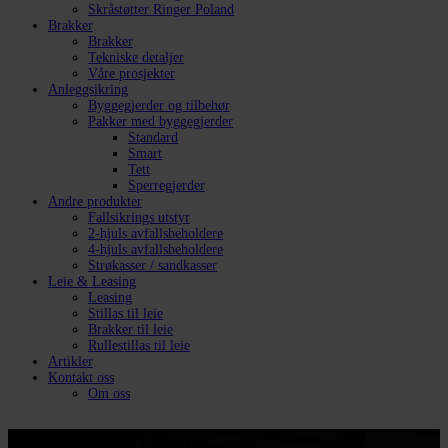
Skråstøtter Ringer Poland
Brakker
Brakker
Tekniske detaljer
Våre prosjekter
Anleggsikring
Byggegjerder og tilbehør
Pakker med byggegjerder
Standard
Smart
Tett
Sperregjerder
Andre produkter
Fallsikrings utstyr
2-hjuls avfallsbeholdere
4-hjuls avfallsbeholdere
Strøkasser / sandkasser
Leie & Leasing
Leasing
Stillas til leie
Brakker til leie
Rullestillas til leie
Artikler
Kontakt oss
Om oss
Tekniske detaljer