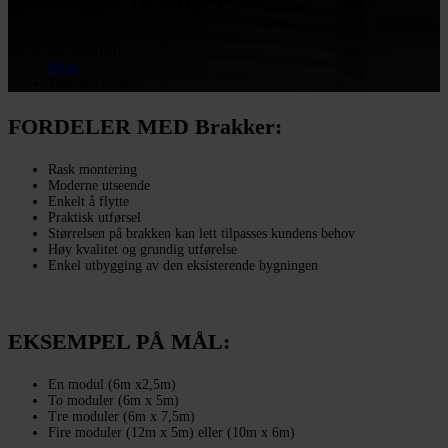
DU ER HER:
Hjem
Tekniske detaljer
FORDELER MED Brakker:
Rask montering
Moderne utseende
Enkelt å flytte
Praktisk utførsel
Størrelsen på brakken kan lett tilpasses kundens behov
Høy kvalitet og grundig utførelse
Enkel utbygging av den eksisterende bygningen
EKSEMPEL PÅ MÅL:
En modul (6m x2,5m)
To moduler (6m x 5m)
Tre moduler (6m x 7,5m)
Fire moduler (12m x 5m) eller (10m x 6m)