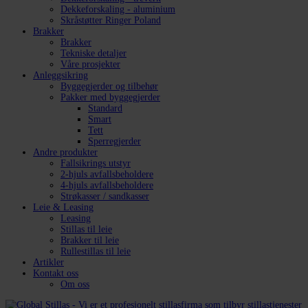
Dekkeforskaling - aluminium
Skråstøtter Ringer Poland
Brakker
Brakker
Tekniske detaljer
Våre prosjekter
Anleggsikring
Byggegjerder og tilbehør
Pakker med byggegjerder
Standard
Smart
Tett
Sperregjerder
Andre produkter
Fallsikrings utstyr
2-hjuls avfallsbeholdere
4-hjuls avfallsbeholdere
Strøkasser / sandkasser
Leie & Leasing
Leasing
Stillas til leie
Brakker til leie
Rullestillas til leie
Artikler
Kontakt oss
Om oss