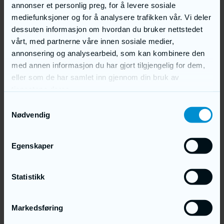
annonser et personlig preg, for å levere sosiale
Skråstøtter Ringer Poland
Brakker
mediefunksjoner og for å analysere trafikken vår. Vi deler
Brakker
dessuten informasjon om hvordan du bruker nettstedet
Tekniske detaljer
Våre prosjekter
vårt, med partnerne våre innen sosiale medier,
Anleggsikring
annonsering og analysearbeid, som kan kombinere den
Byggegjerder og tilbehør
Pakker med byggegjerder
med annen informasjon du har gjort tilgjengelig for dem,
Standard
eller som de har samlet inn gjennom din bruk av
Smart
Tett
tjenestene deres.
Sperregjerder
Andre produkter
Samtykkevalg
Fallsikrings utstyr
Nødvendig
2-hjuls avfallsbeholdere
4-hjuls avfallsbeholdere
Strøkasser / sandkasser
Leie & Leasing
Egenskaper
Leasing
Stillas til leie
Brakker til leie
Rullestillas til leie
Statistikk
Artikler
Kontakt oss
Om oss
Markedsføring
Spennbånd