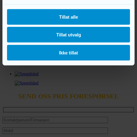
DU ER HER:
Tillat alle
Hjem
RAM1 tilbehør
Spennbånd
Tillat utvalg
Spennbånd
Ikke tillat
Art.nr
Galeri
SEND OSS PRIS FORESPØRSEL