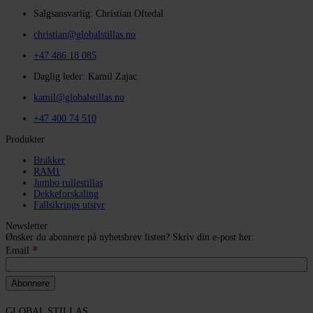
Salgsansvarlig: Christian Oftedal
christian@globalstillas.no
+47 486 18 085
Daglig leder: Kamil Zajac
kamil@globalstillas.no
+47 400 74 510
Produkter
Brakker
RAM1
Jumbo rullestillas
Dekkeforskaling
Fallsikrings utstyr
Newsletter
Ønsker du abonnere på nyhetsbrev listen? Skriv din e-post her:
*
Email
GLOBAL STILLAS