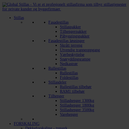
Stillas
Fasadestillas
Stillaspakker
Tilhengerpakker
Påbyggingspakker
Fasadestillas løsninger
Skrått terreng
Utvendig trappeoppgang
Værbeskyttelse
Snøryddingsrampe
Nedkastrør
Rullestillas
Rullestillas
Foldestillas
Stillasdeler
Rullestillas tilbehør
RAM1 tilbehør
Tilhenger
Stillashenger 1300kg
Stillashenger 1800kg
Stillashenger 3500kg
Varehenger
FORSKALING
Dekkeforskaling - treverk