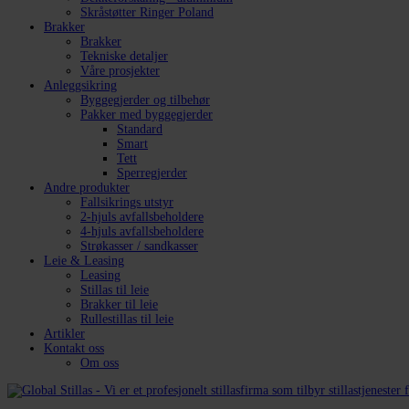
Skråstøtter Ringer Poland
Brakker
Brakker
Tekniske detaljer
Våre prosjekter
Anleggsikring
Byggegjerder og tilbehør
Pakker med byggegjerder
Standard
Smart
Tett
Sperregjerder
Andre produkter
Fallsikrings utstyr
2-hjuls avfallsbeholdere
4-hjuls avfallsbeholdere
Strøkasser / sandkasser
Leie & Leasing
Leasing
Stillas til leie
Brakker til leie
Rullestillas til leie
Artikler
Kontakt oss
Om oss