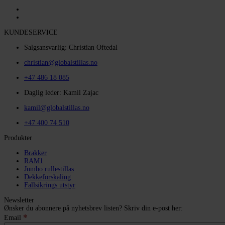
KUNDESERVICE
Salgsansvarlig: Christian Oftedal
christian@globalstillas.no
+47 486 18 085
Daglig leder: Kamil Zajac
kamil@globalstillas.no
+47 400 74 510
Produkter
Brakker
RAM1
Jumbo rullestillas
Dekkeforskaling
Fallsikrings utstyr
Newsletter
Ønsker du abonnere på nyhetsbrev listen? Skriv din e-post her:
*
Email