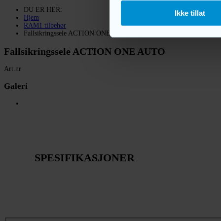
DU ER HER:
Ikke tillat
Hjem
RAM1 tilbehør
Fallsikringssele ACTION ONE AUTO
Fallsikringssele ACTION ONE AUTO
Art.nr
Galeri
SPESIFIKASJONER