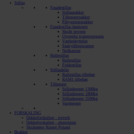
Stillas
Fasadestillas
Stillaspakker
Tilhengerpakker
Påbyggingspakker
Fasadestillas løsninger
Skrått terreng
Utvendig trappeoppgang
Værbeskyttelse
Snøryddingsrampe
Nedkastrør
Rullestillas
Rullestillas
Foldestillas
Stillasdeler
Rullestillas tilbehør
RAM1 tilbehør
Tilhenger
Stillashenger 1300kg
Stillashenger 1800kg
Stillashenger 3500kg
Varehenger
FORSKALING
Dekkeforskaling - treverk
Dekkeforskaling - aluminium
Skråstøtter Ringer Poland
Brakker