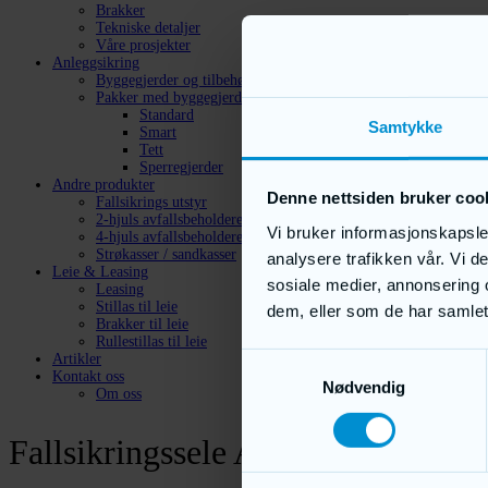
Brakker
Tekniske detaljer
Våre prosjekter
Anleggsikring
Byggegjerder og tilbehør
Pakker med byggegjerder
Standard
Samtykke
Smart
Tett
Sperregjerder
Andre produkter
Denne nettsiden bruker coo
Fallsikrings utstyr
2-hjuls avfallsbeholdere
Vi bruker informasjonskapsler
4-hjuls avfallsbeholdere
Strøkasser / sandkasser
analysere trafikken vår. Vi 
Leie & Leasing
sosiale medier, annonsering 
Leasing
Stillas til leie
dem, eller som de har samlet
Brakker til leie
Rullestillas til leie
Artikler
Samtykkevalg
Kontakt oss
Nødvendig
Om oss
Fallsikringssele ACTION ONE 