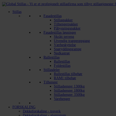
Stillas
Fasadestillas
Stillaspakker
Tilhengerpakker
Påbyggingspakker
Fasadestillas løsninger
Skrått terreng
Utvendig trappeoppgang
Værbeskyttelse
Snøryddingsrampe
Nedkastrør
Rullestillas
Rullestillas
Foldestillas
Stillasdeler
Rullestillas tilbehør
RAM1 tilbehør
Tilhenger
Stillashenger 1300kg
Stillashenger 1800kg
Stillashenger 3500kg
Varehenger
FORSKALING
Dekkeforskaling - treverk
Dekkeforskaling - aluminium