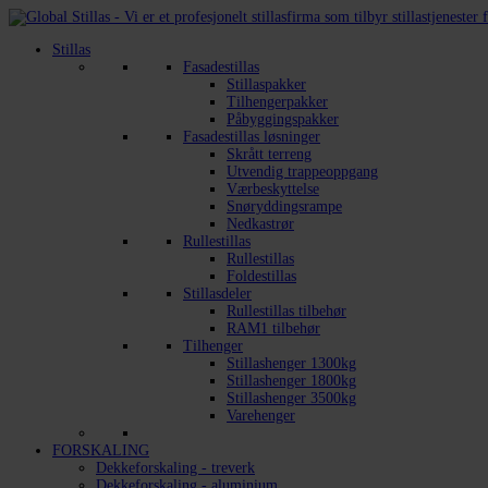
Stillas
Fasadestillas
Stillaspakker
Tilhengerpakker
Påbyggingspakker
Fasadestillas løsninger
Skrått terreng
Utvendig trappeoppgang
Værbeskyttelse
Snøryddingsrampe
Nedkastrør
Rullestillas
Rullestillas
Foldestillas
Stillasdeler
Rullestillas tilbehør
RAM1 tilbehør
Tilhenger
Stillashenger 1300kg
Stillashenger 1800kg
Stillashenger 3500kg
Varehenger
FORSKALING
Dekkeforskaling - treverk
Dekkeforskaling - aluminium