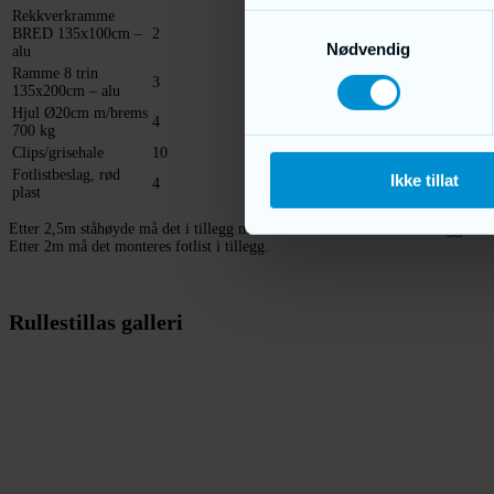
Rekkverkramme
Samtykkevalg
BRED 135x100cm –
2
Nødvendig
alu
Ramme 8 trin
3
135x200cm – alu
Hjul Ø20cm m/brems
4
700 kg
Clips/grisehale
10
Fotlistbeslag, rød
Ikke tillat
4
plast
Etter 2,5m ståhøyde må det i tillegg monteres enten støttebein eller veggfester
Etter 2m må det monteres fotlist i tillegg.
Rullestillas galleri