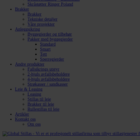
Skråstøtter Ringer Poland
Brakker
Brakker
Tekniske detaljer
Våre prosjekter
Anleggsikring
Byggegjerder og tilbehør
Pakker med byggegjerder
Standard
Smart
Tett
Sperregjerder
Andre produkter
Fallsikrings utstyr
2-hjuls avfallsbeholdere
4-hjuls avfallsbeholdere
Strøkasser / sandkasser
Leie & Leasing
Leasing
Stillas til leie
Brakker til leie
Rullestillas til leie
Artikler
Kontakt oss
Om oss