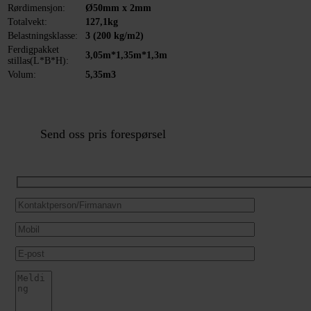
Rørdimensjon:
Ø50mm x 2mm
Totalvekt:
127,1kg
Belastningsklasse:
3 (200 kg/m2)
Ferdigpakket
3,05m*1,35m*1,3m
stillas(L*B*H):
Volum:
5,35m3
Send oss pris forespørsel