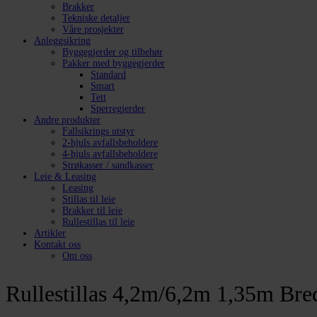
Brakker
Tekniske detaljer
Våre prosjekter
Anleggsikring
Byggegjerder og tilbehør
Pakker med byggegjerder
Standard
Smart
Tett
Sperregjerder
Andre produkter
Fallsikrings utstyr
2-hjuls avfallsbeholdere
4-hjuls avfallsbeholdere
Strøkasser / sandkasser
Leie & Leasing
Leasing
Stillas til leie
Brakker til leie
Rullestillas til leie
Artikler
Kontakt oss
Om oss
Rullestillas 4,2m/6,2m 1,35m Bre