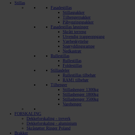
Stillas
Fasadestillas
Stillaspakker
Tilhengerpakker
Påbyggingspakker
Fasadestillas løsninger
Skrått terreng
Utvendig trappeoppgang
Værbeskyttelse
Snøryddingsrampe
Nedkastrør
Rullestillas
Rullestillas
Foldestillas
Stillasdeler
Rullestillas tilbehør
RAM1 tilbehør
Tilhenger
Stillashenger 1300kg
Stillashenger 1800kg
Stillashenger 3500kg
Varehenger
FORSKALING
Dekkeforskaling - treverk
Dekkeforskaling - aluminium
Skråstøtter Ringer Poland
Brakker