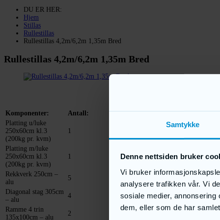
DU ER HER:
Hjem
Stillas
Rullestillas
Rullestillas 4,2m/6,2m 1,35m Bred
Rullestillas 4,2m/6,2m 1,35m Bred
Komponenter:
Antall:
Platting u/luke
Samtykke
250x60cm kl.3
1
(200kg pr. kvm)
Platting m/luke
Denne nettsiden bruker coo
250x60cm kl.3
1
(200kg pr. kvm)
Vi bruker informasjonskapsler
Rekkverk 250cm –
5
alu
analysere trafikken vår. Vi 
Diagonal stag 305cm
sosiale medier, annonsering 
4
– alu
dem, eller som de har samlet
Ramme 4 trin
2
135x100cm – alu